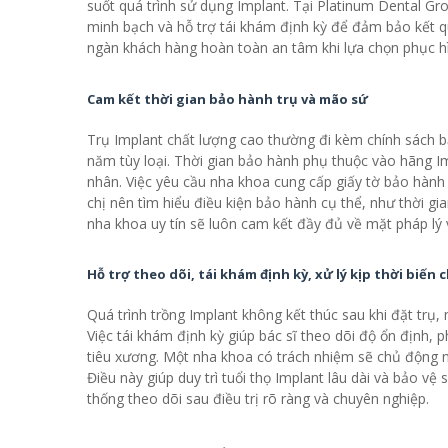
suốt quá trình sử dụng Implant. Tại Platinum Dental G
minh bạch và hỗ trợ tái khám định kỳ để đảm bảo kết q
ngàn khách hàng hoàn toàn an tâm khi lựa chọn phục hì
Cam kết thời gian bảo hành trụ và mão sứ
Trụ Implant chất lượng cao thường đi kèm chính sách b
năm tùy loại. Thời gian bảo hành phụ thuộc vào hãng I
nhân. Việc yêu cầu nha khoa cung cấp giấy tờ bảo hành r
chị nên tìm hiểu điều kiện bảo hành cụ thể, như thời 
nha khoa uy tín sẽ luôn cam kết đầy đủ về mặt pháp lý 
Hỗ trợ theo dõi, tái khám định kỳ, xử lý kịp thời biến
Quá trình trồng Implant không kết thúc sau khi đặt trụ,
Việc tái khám định kỳ giúp bác sĩ theo dõi độ ổn định,
tiêu xương. Một nha khoa có trách nhiệm sẽ chủ động n
Điều này giúp duy trì tuổi thọ Implant lâu dài và bảo v
thống theo dõi sau điều trị rõ ràng và chuyên nghiệp.