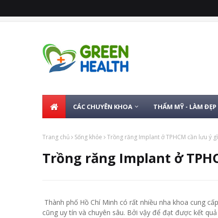
CÁC CHUYÊN KHOA
THẨM MỸ - LÀM ĐẸP
Trang chủ
Sống khỏe
Trồng răng Implant ở TPHCM cần lưu ý gì
Trồng răng Implant ở TPHC
Thành phố Hồ Chí Minh có rất nhiều nha khoa cung cấp
cũng uy tín và chuyên sâu. Bởi vậy để đạt được kết quả 