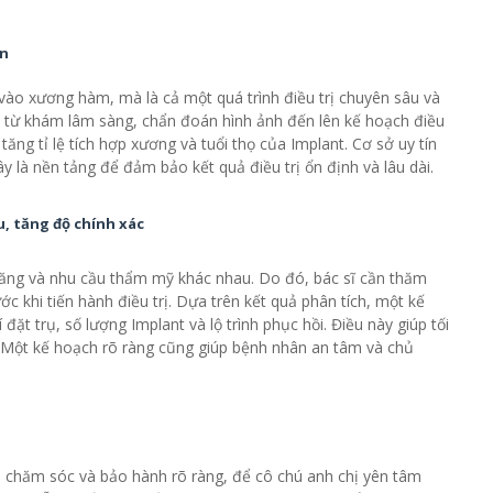
ân
 vào xương hàm, mà là cả một quá trình điều trị chuyên sâu và
, từ khám lâm sàng, chẩn đoán hình ảnh đến lên kế hoạch điều
tăng tỉ lệ tích hợp xương và tuổi thọ của Implant. Cơ sở uy tín
ây là nền tảng để đảm bảo kết quả điều trị ổn định và lâu dài.
u, tăng độ chính xác
răng và nhu cầu thẩm mỹ khác nhau. Do đó, bác sĩ cần thăm
 khi tiến hành điều trị. Dựa trên kết quả phân tích, một kế
đặt trụ, số lượng Implant và lộ trình phục hồi. Điều này giúp tối
i. Một kế hoạch rõ ràng cũng giúp bệnh nhân an tâm và chủ
 chăm sóc và bảo hành rõ ràng, để cô chú anh chị yên tâm