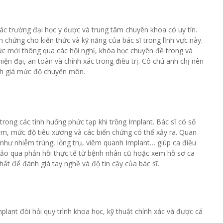
các trường đại học y dược và trung tâm chuyên khoa có uy tín.
 chứng cho kiến thức và kỹ năng của bác sĩ trong lĩnh vực này.
ức mới thông qua các hội nghị, khóa học chuyên đề trong và
n đại, an toàn và chính xác trong điều trị. Cô chú anh chị nên
nh giá mức độ chuyên môn.
trong các tình huống phức tạp khi trồng Implant. Bác sĩ có số
àm, mức độ tiêu xương và các biến chứng có thể xảy ra. Quan
g như nhiễm trùng, lỏng trụ, viêm quanh Implant… giúp ca điều
 khảo qua phản hồi thực tế từ bệnh nhân cũ hoặc xem hồ sơ ca
hất để đánh giá tay nghề và độ tin cậy của bác sĩ.
plant đòi hỏi quy trình khoa học, kỹ thuật chính xác và được cá