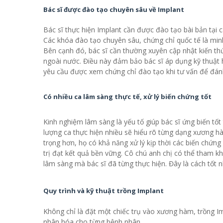
Bác sĩ được đào tạo chuyên sâu về Implant
Bác sĩ thực hiện Implant cần được đào tạo bài bản tại 
Các khóa đào tạo chuyên sâu, chứng chỉ quốc tế là minh
Bên cạnh đó, bác sĩ cần thường xuyên cập nhật kiến th
ngoài nước. Điều này đảm bảo bác sĩ áp dụng kỹ thuật hiệ
yêu cầu được xem chứng chỉ đào tạo khi tư vấn để đá
Có nhiều ca lâm sàng thực tế, xử lý biến chứng tốt
Kinh nghiệm lâm sàng là yếu tố giúp bác sĩ ứng biến tốt 
lượng ca thực hiện nhiều sẽ hiểu rõ từng dạng xương h
trọng hơn, họ có khả năng xử lý kịp thời các biến chứn
trị đạt kết quả bền vững. Cô chú anh chị có thể tham
lâm sàng mà bác sĩ đã từng thực hiện. Đây là cách tốt n
Quy trình và kỹ thuật trồng Implant
Không chỉ là đặt một chiếc trụ vào xương hàm, trồng Im
nhân hóa cho từng bệnh nhân.