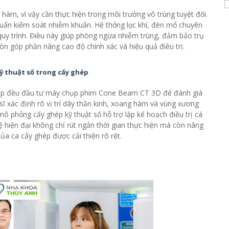
hàm, vì vậy cần thực hiện trong môi trường vô trùng tuyệt đối.
chuẩn kiểm soát nhiễm khuẩn. Hệ thống lọc khí, đèn mổ chuyên
quy trình. Điều này giúp phòng ngừa nhiễm trùng, đảm bảo trụ
còn góp phần nâng cao độ chính xác và hiệu quả điều trị.
 thuật số trong cấy ghép
roup đều đầu tư máy chụp phim Cone Beam CT 3D để đánh giá
ĩ xác định rõ vị trí dây thần kinh, xoang hàm và vùng xương
 phỏng cấy ghép kỹ thuật số hỗ trợ lập kế hoạch điều trị cá
hiện đại không chỉ rút ngắn thời gian thực hiện mà còn nâng
ủa ca cấy ghép được cải thiện rõ rệt.