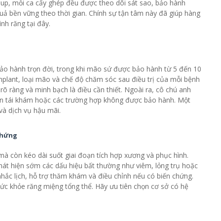
roup, mỗi ca cấy ghép đều được theo dõi sát sao, bảo hành
uả bền vững theo thời gian. Chính sự tận tâm này đã giúp hàng
nh răng tại đây.
ảo hành trọn đời, trong khi mão sứ được bảo hành từ 5 đến 10
mplant, loại mão và chế độ chăm sóc sau điều trị của mỗi bệnh
õ ràng và minh bạch là điều cần thiết. Ngoài ra, cô chú anh
gian tái khám hoặc các trường hợp không được bảo hành. Một
và dịch vụ hậu mãi.
 chứng
 mà còn kéo dài suốt giai đoạn tích hợp xương và phục hình.
 phát hiện sớm các dấu hiệu bất thường như viêm, lỏng trụ hoặc
hắc lịch, hỗ trợ thăm khám và điều chỉnh nếu có biến chứng.
ệ sức khỏe răng miệng tổng thể. Hãy ưu tiên chọn cơ sở có hệ