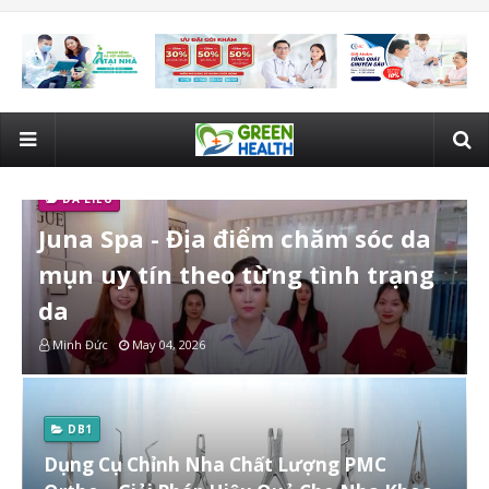
DA LIỄU
Juna Spa - Địa điểm chăm sóc da
mụn uy tín theo từng tình trạng
da
Minh Đức
May 04, 2026
DB1
Dụng Cụ Chỉnh Nha Chất Lượng PMC