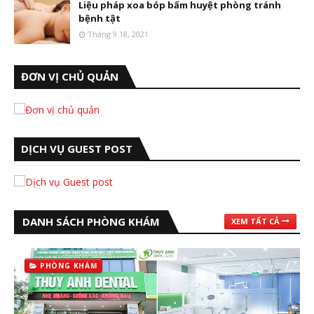
Liệu pháp xoa bóp bấm huyệt phòng tránh
bệnh tật
Tháng 9 18, 2021
ĐƠN VỊ CHỦ QUẢN
DỊCH VỤ GUEST POST
DANH SÁCH PHÒNG KHÁM
XEM TẤT CẢ
PHÒNG KHÁM