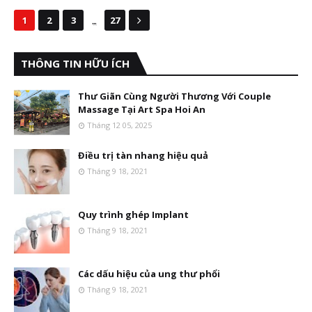
...
1
2
3
27
THÔNG TIN HỮU ÍCH
Thư Giãn Cùng Người Thương Với Couple
Massage Tại Art Spa Hoi An
Tháng 12 05, 2025
Điều trị tàn nhang hiệu quả
Tháng 9 18, 2021
Quy trình ghép Implant
Tháng 9 18, 2021
Các dấu hiệu của ung thư phổi
Tháng 9 18, 2021