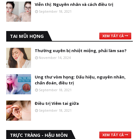
Viễn thị: Nguyên nhân và cách điều trị
September 18, 2021
TAI MŨI HỌNG
XEM TẤT CẢ
Thường xuyên bị nhiệt miệng, phải làm sao?
November 14, 2024
Ung thư vòm họng: Dấu hiệu, nguyên nhân,
chẩn đoán, điều trị
September 18, 2021
Điều trị Viêm tai giữa
September 18, 2021
TRỰC TRÀNG - HẬU MÔN
XEM TẤT CẢ