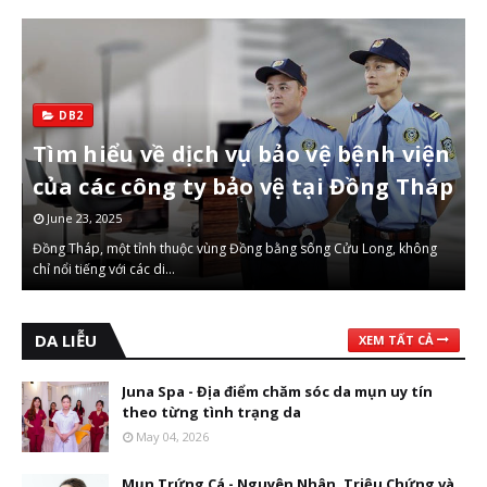
DB2
Nồi Bếp Từ – Bí Quyết Chọn Mua Và
Sử Dụng Hiệu Quả
April 27, 2025
1. Nồi Bếp Từ Là Gì? Nồi bếp từ là loại nồi được thiết kế đặc biệt để
sử dụng trên bế…
DA LIỄU
XEM TẤT CẢ
Juna Spa - Địa điểm chăm sóc da mụn uy tín
theo từng tình trạng da
May 04, 2026
Mụn Trứng Cá - Nguyên Nhân, Triệu Chứng và