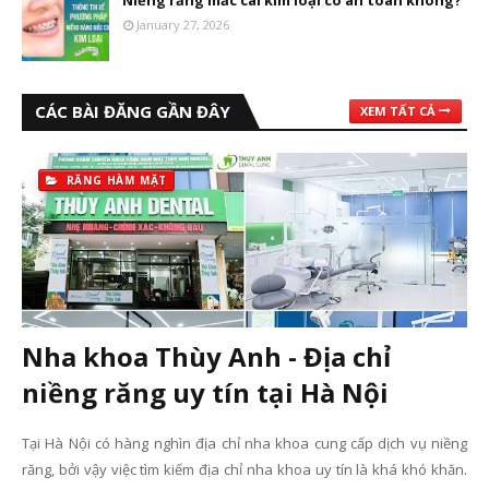
Niềng răng mắc cài kim loại có an toàn không?
January 27, 2026
CÁC BÀI ĐĂNG GẦN ĐÂY
XEM TẤT CẢ
RĂNG HÀM MẶT
Nha khoa Thùy Anh - Địa chỉ
niềng răng uy tín tại Hà Nội
Tại Hà Nội có hàng nghìn địa chỉ nha khoa cung cấp dịch vụ niềng
răng, bởi vậy việc tìm kiếm địa chỉ nha khoa uy tín là khá khó khăn.