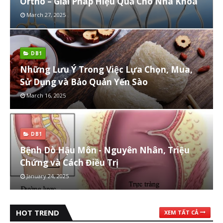
Ortho – Giải Pháp Hiệu Quả Cho Nha Khoa
March 27, 2025
DB1
Những Lưu Ý Trong Việc Lựa Chọn, Mua,
Sử Dụng và Bảo Quản Yến Sào
March 16, 2025
DB1
Bệnh Dò Hậu Môn - Nguyên Nhân, Triệu
Chứng và Cách Điều Trị
January 24, 2025
HOT TREND
XEM TẤT CẢ