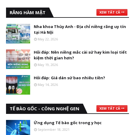
RĂNG HÀM MẶT
XEM TẤT CẢ
Nha khoa Thùy Anh - Địa chỉ niềng răng uy tín
tại Hà Nội
May 22, 2026
Hỏi đáp: Nên niềng mắc cài sứ hay kim loại tiết
kiệm thời gian hơn?
May 19, 2026
Hỏi đáp: Giá dán sứ bao nhiêu tiền?
May 14, 2026
TẾ BÀO GỐC - CÔNG NGHỆ GEN
XEM TẤT CẢ
Ứng dụng Tế bào gốc trong y học
September 18, 2021