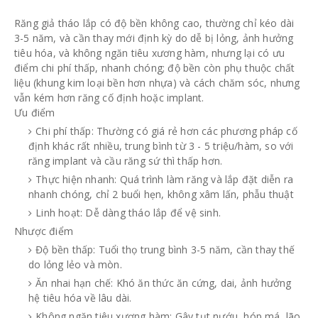
Răng giả tháo lắp có độ bền không cao, thường chỉ kéo dài
3-5 năm, và cần thay mới định kỳ do dễ bị lỏng, ảnh hưởng
tiêu hóa, và không ngăn tiêu xương hàm, nhưng lại có ưu
điểm chi phí thấp, nhanh chóng; độ bền còn phụ thuộc chất
liệu (khung kim loại bền hơn nhựa) và cách chăm sóc, nhưng
vẫn kém hơn răng cố định hoặc implant.
Ưu điểm
Chi phí thấp: Thường có giá rẻ hơn các phương pháp cố
định khác rất nhiều, trung bình từ 3 - 5 triệu/hàm, so với
răng implant và cầu răng sứ thì thấp hơn.
Thực hiện nhanh: Quá trình làm răng và lắp đặt diễn ra
nhanh chóng, chỉ 2 buổi hẹn, không xâm lấn, phẫu thuật
Linh hoạt: Dễ dàng tháo lắp để vệ sinh.
Nhược điểm
Độ bền thấp: Tuổi thọ trung bình 3-5 năm, cần thay thế
do lỏng lẻo và mòn.
Ăn nhai hạn chế: Khó ăn thức ăn cứng, dai, ảnh hưởng
hệ tiêu hóa về lâu dài.
Không ngăn tiêu xương hàm: Gây tụt nướu, hóp má, lão