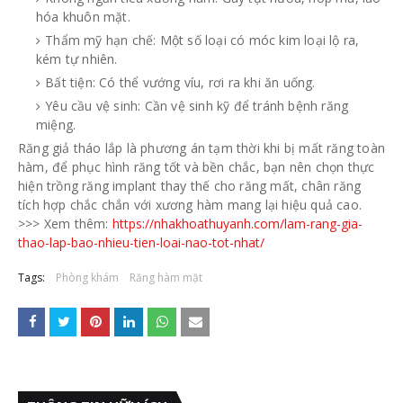
hóa khuôn mặt.
Thẩm mỹ hạn chế: Một số loại có móc kim loại lộ ra,
kém tự nhiên.
Bất tiện: Có thể vướng víu, rơi ra khi ăn uống.
Yêu cầu vệ sinh: Cần vệ sinh kỹ để tránh bệnh răng
miệng.
Răng giả tháo lắp là phương án tạm thời khi bị mất răng toàn
hàm, để phục hình răng tốt và bền chắc, bạn nên chọn thực
hiện trồng răng implant thay thế cho răng mất, chân răng
tích hợp chắc chắn với xương hàm mang lại hiệu quả cao.
>>> Xem thêm:
https://nhakhoathuyanh.com/lam-rang-gia-
thao-lap-bao-nhieu-tien-loai-nao-tot-nhat/
Tags:
Phòng khám
Răng hàm mặt