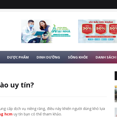
DƯỢC PHẨM
DINH DƯỠNG
SỐNG KHỎE
DANH SÁCH
ào uy tín?
ung cấp dịch vụ niềng răng, điều này khiến người dùng khó lựa
ng hcm
uy tín bạn có thể tham khảo.