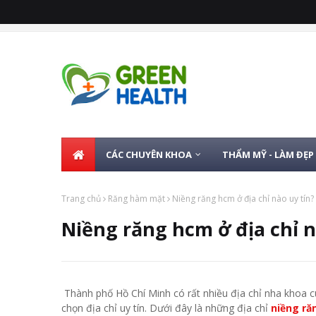
CÁC CHUYÊN KHOA
THẨM MỸ - LÀM ĐẸP
Trang chủ
Răng hàm mặt
Niềng răng hcm ở địa chỉ nào uy tín?
Niềng răng hcm ở địa chỉ n
Thành phố Hồ Chí Minh có rất nhiều địa chỉ nha khoa c
chọn địa chỉ uy tín. Dưới đây là những địa chỉ
niềng ră