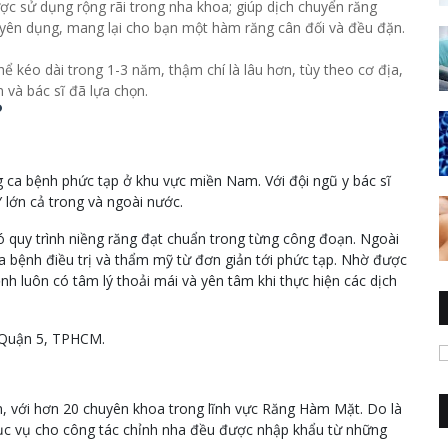
ợc sử dụng rộng rãi trong nha khoa; giúp dịch chuyển răng
uyên dụng, mang lại cho bạn một hàm răng cân đối và đều đặn.
ể kéo dài trong 1-3 năm, thậm chí là lâu hơn, tùy theo cơ địa,
 và bác sĩ đã lựa chọn.
?
g ca bệnh phức tạp ở khu vực miền Nam. Với đội ngũ y bác sĩ
Y lớn cả trong và ngoài nước.
quy trình niềng răng đạt chuẩn trong từng công đoạn. Ngoài
 ca bệnh điều trị và thẩm mỹ từ đơn giản tới phức tạp. Nhờ được
ệnh luôn có tâm lý thoải mái và yên tâm khi thực hiện các dịch
, Quận 5, TPHCM.
òn, với hơn 20 chuyên khoa trong lĩnh vực Răng Hàm Mặt. Do là
hục vụ cho công tác chỉnh nha đều được nhập khẩu từ những