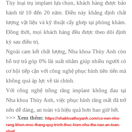
Tùy loại trụ implant lựa chọn, khách hàng được bảo
hành từ 10 đến 20 năm. Điều này khẳng định chất
lượng vật liệu và kỹ thuật cấy ghép tại phòng khám.
Đồng thời, mọi khách hàng đều được theo dõi định
kỳ sau điều trị.
Ngoài cam kết chất lượng, Nha khoa Thùy Anh còn
hỗ trợ trả góp 0% lãi suất nhằm giúp nhiều người có
cơ hội tiếp cận với công nghệ phục hình tiên tiến mà
không quá áp lực về tài chính.
Với công nghệ trồng răng implant không đau tại
Nha khoa Thùy Anh, việc phục hình răng mất đã trở
nên dễ dàng, an toàn và hiệu quả hơn bao giờ hết.
>>> Xem thêm:
https://nhakhoathuyanh.com/co-nen-nho-
rang-khon-moc-thang-quy-trinh-thuc-hien-nhu-the-nao-an-toan-
nhat/