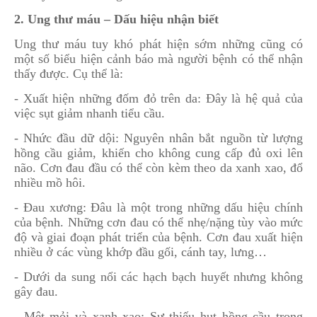
2. Ung thư máu – Dấu hiệu nhận biết
Ung thư máu tuy khó phát hiện sớm những cũng có
một số biểu hiện cảnh báo mà người bệnh có thể nhận
thấy được. Cụ thể là:
- Xuất hiện những đốm đỏ trên da: Đây là hệ quả của
việc sụt giảm nhanh tiểu cầu.
- Nhức đầu dữ dội: Nguyên nhân bắt nguồn từ lượng
hồng cầu giảm, khiến cho không cung cấp đủ oxi lên
não. Cơn đau đầu có thể còn kèm theo da xanh xao, đổ
nhiều mồ hôi.
- Đau xương: Đâu là một trong những dấu hiệu chính
của bệnh. Những cơn đau có thể nhẹ/nặng tùy vào mức
độ và giai đoạn phát triển của bệnh. Cơn đau xuất hiện
nhiều ở các vùng khớp đầu gối, cánh tay, lưng…
- Dưới da sung nổi các hạch bạch huyết nhưng không
gây đau.
- Mệt mỏi và xanh xao: Sự thiếu hụt hồng cầu trong