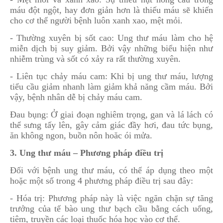
máu đột ngột, hay đơn giản hơn là thiếu máu sẽ khiến
cho cơ thể người bệnh luôn xanh xao, mệt mỏi.
- Thường xuyên bị sốt cao: Ung thư máu làm cho hệ
miễn dịch bị suy giảm. Bởi vậy những biểu hiện như
nhiễm trùng và sốt có xảy ra rất thường xuyên.
- Liên tục chảy máu cam: Khi bị ung thư máu, lượng
tiểu cầu giảm nhanh làm giảm khả năng cầm máu. Bởi
vậy, bệnh nhân dễ bị chảy máu cam.
Đau bụng: Ở giai đoạn nghiêm trọng, gan và lá lách có
thể sưng tấy lên, gây cảm giác đầy hơi, đau tức bụng,
ăn không ngon, buồn nôn hoăc ói mửa.
3. Ung thư máu – Phương pháp điều trị
Đối với bệnh ung thư máu, có thể áp dụng theo một
hoặc một số trong 4 phương pháp điều trị sau đây:
- Hóa trị: Phương pháp này là việc ngăn chặn sự tăng
trưởng của tế bào ung thư bạch cầu bằng cách uống,
tiêm, truyền các loại thuốc hóa học vào cơ thể.