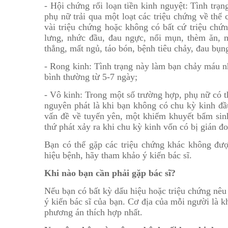
- Hội chứng rối loạn tiền kinh nguyệt: Tình trạn
phụ nữ trải qua một loạt các triệu chứng về thể
vài triệu chứng hoặc không có bất cứ triệu chứn
lưng, nhức đầu, đau ngực, nổi mụn, thèm ăn, 
thẳng, mất ngủ, táo bón, bệnh tiêu chảy, đau bụn
- Rong kinh: Tình trạng này làm bạn chảy máu n
bình thường từ 5-7 ngày;
- Vô kinh: Trong một số trường hợp, phụ nữ có t
nguyên phát là khi bạn không có chu kỳ kinh đầ
vấn đề về tuyến yên, một khiếm khuyết bẩm sin
thứ phát xảy ra khi chu kỳ kinh vốn có bị gián đo
Bạn có thể gặp các triệu chứng khác không đượ
hiệu bệnh, hãy tham khảo ý kiến bác sĩ.
Khi nào bạn cần phải gặp bác sĩ?
Nếu bạn có bất kỳ dấu hiệu hoặc triệu chứng nêu 
ý kiến bác sĩ của bạn. Cơ địa của mỗi người là k
phương án thích hợp nhất.