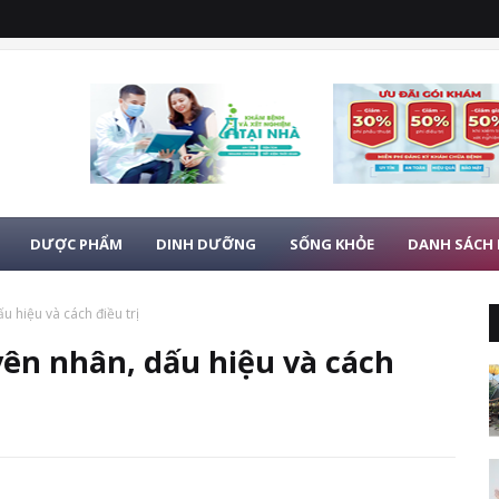
DƯỢC PHẨM
DINH DƯỠNG
SỐNG KHỎE
DANH SÁCH
u hiệu và cách điều trị
yên nhân, dấu hiệu và cách