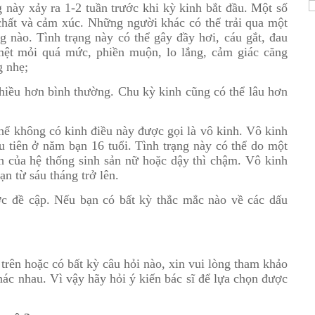
g này xảy ra 1-2 tuần trước khi kỳ kinh bắt đầu. Một số
 chất và cảm xúc. Những người khác có thể trải qua một
g nào. Tình trạng này có thể gây đầy hơi, cáu gắt, đau
mệt mỏi quá mức, phiền muộn, lo lắng, cảm giác căng
g nhẹ;
hiều hơn bình thường. Chu kỳ kinh cũng có thể lâu hơn
hể không có kinh điều này được gọi là vô kinh. Vô kinh
u tiên ở năm bạn 16 tuổi. Tình trạng này có thể do một
h của hệ thống sinh sản nữ hoặc dậy thì chậm. Vô kinh
ạn từ sáu tháng trở lên.
c đề cập. Nếu bạn có bất kỳ thắc mắc nào về các dấu
trên hoặc có bất kỳ câu hỏi nào, xin vui lòng tham khảo
hác nhau. Vì vậy hãy hỏi ý kiến bác sĩ để lựa chọn được