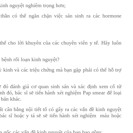
 kinh nguyệt nghiêm trọng hơn;
 thần có thể ngăn chặn việc sản sinh ra các hormone
thế cho lời khuyên của các chuyên viên y tế. Hãy luôn
 bệnh rối loạn kinh nguyệt?
ỳ kinh và các triệu chứng mà bạn gặp phải có thể hỗ trợ
từ đó đánh giá cơ quan sinh sản và xác định xem cổ tử
h đó, bác sĩ sẽ tiến hành xét nghiệm Pap smear để loại
 bản khác.
 cân bằng nội tiết tố có gây ra các vấn đề kinh nguyệt
bác sĩ hoặc y tá sẽ sẽ tiến hành xét nghiệm máu hoặc
n gốc các vấn đề kinh nguyệt của bạn bao gồm: