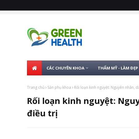
CÁC CHUYÊN KHOA
THẨM MỸ - LÀM ĐẸP
Trang chủ
Sản phụ khoa
Rối loạn kinh nguyệt: Nguyên nhân, dấ
Rối loạn kinh nguyệt: Ngu
điều trị