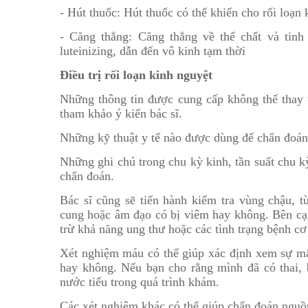
- Hút thuốc: Hút thuốc có thể khiến cho rối loạn
- Căng thẳng: Căng thẳng về thể chất và tinh
luteinizing, dẫn đến vô kinh tạm thời
Điều trị rối loạn kinh nguyệt
Những thông tin được cung cấp không thể thay 
tham khảo ý kiến bác sĩ.
Những kỹ thuật y tế nào được dùng để chẩn đoán
Những ghi chú trong chu kỳ kinh, tần suất chu k
chẩn đoán.
Bác sĩ cũng sẽ tiến hành kiểm tra vùng chậu, 
cung hoặc âm đạo có bị viêm hay không. Bên cạn
trừ khả năng ung thư hoặc các tình trạng bệnh cơ
Xét nghiệm máu có thể giúp xác định xem sự mất
hay không. Nếu bạn cho rằng mình đã có thai, 
nước tiểu trong quá trình khám.
Các xét nghiệm khác có thể giúp chẩn đoán nguồ