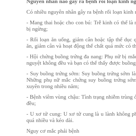
Nguyên nhân nào gây ra bệnh rối loạn kinh n
Có nhiều nguyên nhân gây ra bệnh rối loạn kinh
- Mang thai hoặc cho con bú: Trễ kinh có thể là
bị ngừng;
- Rối loạn ăn uống, giảm cân hoặc tập thể dục
ăn, giảm cân và hoạt động thể chất quá mức có th
- Hội chứng buồng trứng đa nang: Phụ nữ bị mắc 
nguyệt không đều và bạn có thể thấy được buồng 
- Suy buồng trứng sớm: Suy buồng trứng sớm là 
Những phụ nữ mắc chứng suy buồng trứng sớm 
xuyên trong nhiều năm;
- Bệnh viêm vùng chậu: Tình trạng nhiễm trùng 
đều;
- U xơ tử cung: U xơ tử cung là u lành không ph
quá nhiều và kéo dài.
Nguy cơ mắc phải bệnh