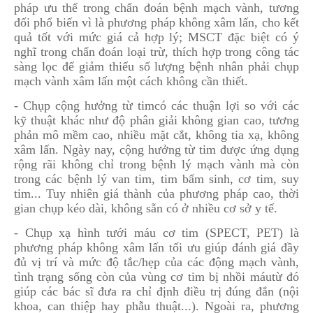
pháp ưu thế trong chẩn đoán bệnh mạch vành, tương
đối phổ biến vì là phương pháp không xâm lấn, cho kết
quả tốt với mức giá cả hợp lý; MSCT đặc biệt có ý
nghĩ trong chẩn đoán loại trừ, thích hợp trong công tác
sàng lọc để giảm thiểu số lượng bệnh nhân phải chụp
mạch vành xâm lấn một cách không cần thiết.
- Chụp cộng hưởng từ timcó các thuận lợi so với các
kỹ thuật khác như độ phân giải không gian cao, tương
phản mô mềm cao, nhiều mặt cắt, không tia xạ, không
xâm lấn. Ngày nay, cộng hưởng từ tim được ứng dụng
rộng rãi không chỉ trong bệnh lý mạch vành mà còn
trong các bệnh lý van tim, tim bẩm sinh, cơ tim, suy
tim... Tuy nhiên giá thành của phương pháp cao, thời
gian chụp kéo dài, không sẵn có ở nhiều cơ sở y tế.
- Chụp xạ hình tưới máu cơ tim (SPECT, PET) là
phương pháp không xâm lấn tối ưu giúp đánh giá đầy
đủ vị trí và mức độ tắc/hẹp của các động mạch vành,
tình trạng sống còn của vùng cơ tim bị nhồi máutừ đó
giúp các bác sĩ đưa ra chỉ định điều trị đúng đắn (nội
khoa, can thiệp hay phẫu thuật...). Ngoài ra, phương