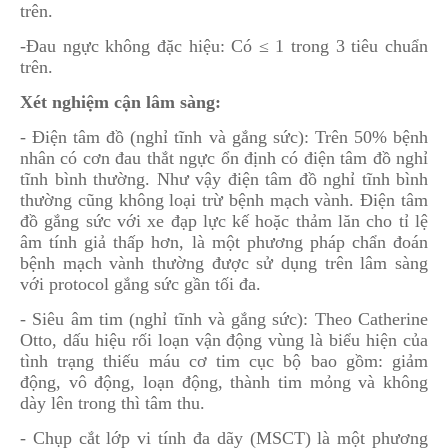
trên.
-Đau ngực không đặc hiệu: Có ≤ 1 trong 3 tiêu chuẩn
trên.
Xét nghiệm cận lâm sàng:
- Điện tâm đồ (nghỉ tĩnh và gắng sức): Trên 50% bệnh
nhân có cơn đau thắt ngực ổn định có điện tâm đồ nghỉ
tĩnh bình thường. Như vậy điện tâm đồ nghỉ tĩnh bình
thường cũng không loại trừ bệnh mạch vành. Điện tâm
đồ gắng sức với xe đạp lực kế hoặc thảm lăn cho tỉ lệ
âm tính giả thấp hơn, là một phương pháp chẩn đoán
bệnh mạch vành thường được sử dụng trên lâm sàng
với protocol gắng sức gần tối đa.
- Siêu âm tim (nghỉ tĩnh và gắng sức): Theo Catherine
Otto, dấu hiệu rối loạn vận động vùng là biểu hiện của
tình trạng thiếu máu cơ tim cục bộ bao gồm: giảm
động, vô động, loạn động, thành tim mỏng và không
dày lên trong thì tâm thu.
- Chụp cắt lớp vi tính đa dãy (MSCT) là một phương