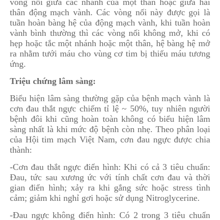
vòng nối giữa các nhánh của một thân hoặc giữa hai
thân động mạch vành. Các vòng nối này được gọi là
tuần hoàn bàng hệ của động mạch vành, khi tuần hoàn
vành bình thường thì các vòng nối không mở, khi có
hẹp hoặc tắc một nhánh hoặc một thân, hệ bàng hệ mở
ra nhằm tưới máu cho vùng cơ tim bị thiếu máu tương
ứng.
Triệu chứng lâm sàng:
Biểu hiện lâm sàng thường gặp của bệnh mạch vành là
cơn đau thắt ngực chiếm tỉ lệ ~ 50%, tuy nhiên người
bệnh đôi khi cũng hoàn toàn không có biểu hiện lâm
sàng nhất là khi mức độ bệnh còn nhẹ. Theo phân loại
của Hội tim mạch Việt Nam, cơn đau ngực được chia
thành:
-Cơn đau thắt ngực điển hình: Khi có cả 3 tiêu chuẩn:
Đau, tức sau xương ức với tính chất cơn đau và thời
gian điển hình; xảy ra khi gắng sức hoặc stress tình
cảm; giảm khi nghỉ gơi hoặc sử dụng Nitroglycerine.
-Đau ngực không điển hình: Có 2 trong 3 tiêu chuẩn