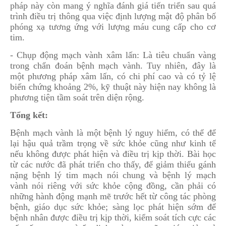
pháp này còn mang ý nghĩa đánh giá tiến triển sau quá
trình điều trị thông qua việc định lượng mật độ phân bố
phóng xạ tương ứng với lượng máu cung cấp cho cơ
tim.
- Chụp động mạch vành xâm lấn: Là tiêu chuẩn vàng
trong chẩn đoán bệnh mạch vành. Tuy nhiên, đây là
một phương pháp xâm lấn, có chi phí cao và có tỷ lệ
biến chứng khoảng 2%, kỹ thuật này hiện nay không là
phương tiện tầm soát trên diện rộng.
Tổng kết:
Bệnh mạch vành là một bệnh lý nguy hiểm, có thể để
lại hậu quả trầm trọng về sức khỏe cũng như kinh tế
nếu không được phát hiện và điều trị kịp thời. Bài học
từ các nước đã phát triển cho thấy, để giảm thiểu gánh
nặng bệnh lý tim mạch nói chung và bệnh lý mạch
vành nói riêng với sức khỏe cộng đồng, cần phải có
những hành động mạnh mẽ trước hết từ công tác phòng
bệnh, giáo dục sức khỏe; sàng lọc phát hiện sớm để
bệnh nhân được điều trị kịp thời, kiểm soát tích cực các