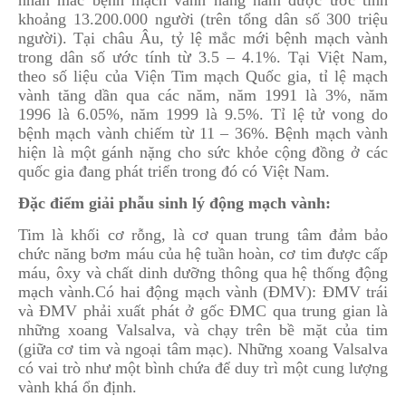
nhân mắc bệnh mạch vành hằng năm được ước tính
khoảng 13.200.000 người (trên tổng dân số 300 triệu
người). Tại châu Âu, tỷ lệ mắc mới bệnh mạch vành
trong dân số ước tính từ 3.5 – 4.1%. Tại Việt Nam,
theo số liệu của Viện Tim mạch Quốc gia, tỉ lệ mạch
vành tăng dần qua các năm, năm 1991 là 3%, năm
1996 là 6.05%, năm 1999 là 9.5%. Tỉ lệ tử vong do
bệnh mạch vành chiếm từ 11 – 36%. Bệnh mạch vành
hiện là một gánh nặng cho sức khỏe cộng đồng ở các
quốc gia đang phát triển trong đó có Việt Nam.
Đặc điểm giải phẫu sinh lý động mạch vành:
Tim là khối cơ rỗng, là cơ quan trung tâm đảm bảo
chức năng bơm máu của hệ tuần hoàn, cơ tim được cấp
máu, ôxy và chất dinh dưỡng thông qua hệ thống động
mạch vành.Có hai động mạch vành (ĐMV): ĐMV trái
và ĐMV phải xuất phát ở gốc ĐMC qua trung gian là
những xoang Valsalva, và chạy trên bề mặt của tim
(giữa cơ tim và ngoại tâm mạc). Những xoang Valsalva
có vai trò như một bình chứa để duy trì một cung lượng
vành khá ổn định.