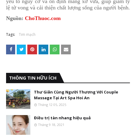
yếu tố nguy cơ và ổn định mảng xơ vữa, giúp giảm tỷ
lệ tử vong và cải thiện chất lượng sống của người bệnh.
Nguồn:
ChoThuoc.com
Tags:
Tim mạch
THÔNG TIN HỮU ÍCH
Thư Giãn Cùng Người Thương Với Couple
Massage Tại Art Spa Hoi An
Tháng 12 05, 2025
Điều trị tàn nhang hiệu quả
Tháng 9 18, 2021