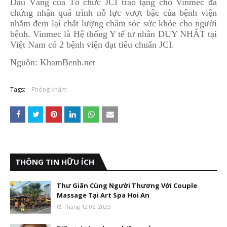
Dấu Vàng của Tổ chức JCI trao tặng cho Vinmec đã
chứng nhận quá trình nỗ lực vượt bậc của bệnh viện
nhằm đem lại chất lượng chăm sóc sức khỏe cho người
bệnh. Vinmec là Hệ thống Y tế tư nhân DUY NHẤT tại
Việt Nam có 2 bệnh viện đạt tiêu chuẩn JCI.
Nguồn: KhamBenh.net
Tags:
Phòng khám
THÔNG TIN HỮU ÍCH
Thư Giãn Cùng Người Thương Với Couple
Massage Tại Art Spa Hoi An
Tháng 12 05, 2025